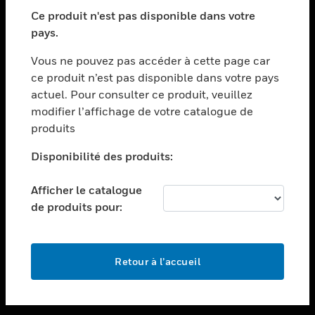
toggle view
SECTEURS
Ce produit n'est pas disponible dans votre
pays.
toggle view
ASSISTANCE
Vous ne pouvez pas accéder à cette page car
toggle view
ce produit n’est pas disponible dans votre pays
EMPLOIS
actuel. Pour consulter ce produit, veuillez
modifier l’affichage de votre catalogue de
toggle view
SOCIÉTÉ
produits
toggle view
Disponibilité des produits:
NOUS CONTACTER
Afficher le catalogue
toggle view
MENTIONS LÉGALES
de produits pour:
toggle view
SUIVEZ-NOUS
Retour à l’accueil