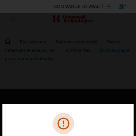
COMMANDE EN VRAC
Par catégorie
Panneau de contrôle
Pièces
détachées et accessoires
Imprimantes
Rouleau papier
pour imprimante Morley
PRODUITS
toggle view
SOLUTIONS