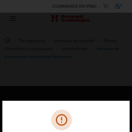
COMMANDE EN VRAC
Par catégorie
Panneau de contrôle
Pièces
détachées et accessoires
Imprimantes
Rouleau de
papier pour imprimante thermique
PRODUITS
toggle view
SOLUTIONS