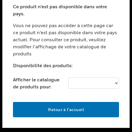
toggle view
SECTEURS
Ce produit n'est pas disponible dans votre
pays.
toggle view
ASSISTANCE
Vous ne pouvez pas accéder à cette page car
toggle view
ce produit n’est pas disponible dans votre pays
EMPLOIS
actuel. Pour consulter ce produit, veuillez
modifier l’affichage de votre catalogue de
toggle view
SOCIÉTÉ
produits
toggle view
Disponibilité des produits:
NOUS CONTACTER
Afficher le catalogue
toggle view
MENTIONS LÉGALES
de produits pour:
toggle view
SUIVEZ-NOUS
Retour à l’accueil