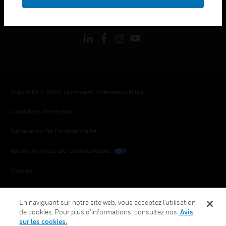
toggle view
SUIVEZ-NOUS
Copyright © 2026 Honeywell International Inc.
Conditions Générales
Déclaration De Confidentialité
Vos Préférences De Confidentialité
Cookies
Désabonnement Global
En naviguant sur notre site web, vous acceptez l'utilisation
de cookies. Pour plus d’informations, consultez nos
Avis
sur les cookies.