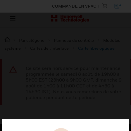
COMMANDE EN VRAC
Par catégorie
Panneau de contrôle
Modules
système
Cartes de l’interface
Carte fibre optique
Ce site sera hors service pour maintenance
programmée le samedi 8 août, de 19h00 à
5h00 EST (23h00 à 9h00 GMT, dimanche 9
août de 1h00 à 11h00 CET et de 4h30 à
14h30 IST). Nous vous remercions de votre
patience pendant cette période.