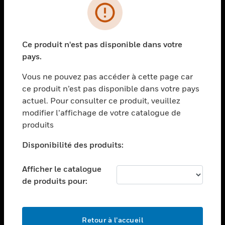
PRODUITS
toggle view
Ce produit n'est pas disponible dans votre
SOLUTIONS
pays.
toggle view
SECTEURS
Vous ne pouvez pas accéder à cette page car
ce produit n’est pas disponible dans votre pays
toggle view
actuel. Pour consulter ce produit, veuillez
ASSISTANCE
modifier l’affichage de votre catalogue de
toggle view
produits
EMPLOIS
Disponibilité des produits:
toggle view
SOCIÉTÉ
Afficher le catalogue
toggle view
de produits pour:
NOUS CONTACTER
toggle view
MENTIONS LÉGALES
Retour à l’accueil