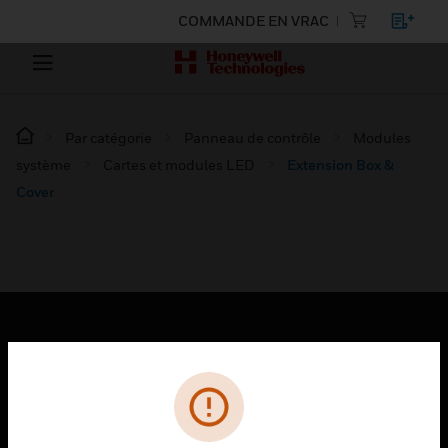
COMMANDE EN VRAC
Par catégorie
Panneau de contrôle
Modules
système
Cartes et modules LED
Extension Box &
Cover
PRODUITS
toggle view
SOLUTIONS