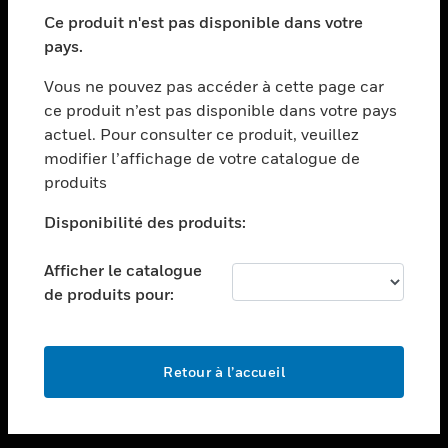
toggle view
SECTEURS
Ce produit n'est pas disponible dans votre
pays.
toggle view
ASSISTANCE
Vous ne pouvez pas accéder à cette page car
toggle view
ce produit n’est pas disponible dans votre pays
EMPLOIS
actuel. Pour consulter ce produit, veuillez
modifier l’affichage de votre catalogue de
toggle view
SOCIÉTÉ
produits
toggle view
Disponibilité des produits:
NOUS CONTACTER
Afficher le catalogue
toggle view
MENTIONS LÉGALES
de produits pour:
toggle view
SUIVEZ-NOUS
Retour à l’accueil