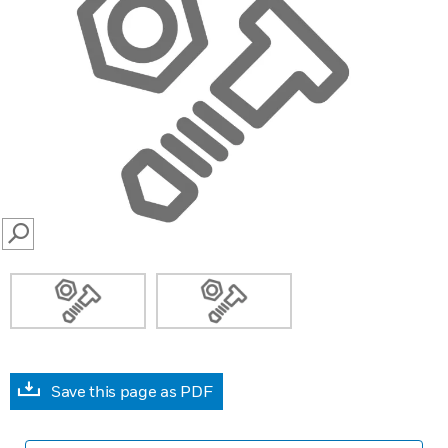
SEARCH
Save this page as PDF