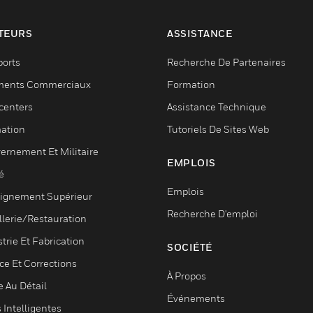
TEURS
ASSISTANCE
ports
Recherche De Partenaires
ments Commerciaux
Formation
centers
Assistance Technique
ation
Tutoriels De Sites Web
ernement Et Militaire
EMPLOIS
é
Emplois
ignement Supérieur
Recherche D'emploi
llerie/Restauration
trie Et Fabrication
SOCIÉTÉ
ce Et Corrections
À Propos
e Au Détail
Événements
s Intelligentes