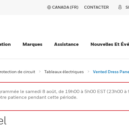
CANADA (FR)
CONTACTER
S
ation
Marques
Assistance
Nouvelles Et Év
rotection de circuit
Tableaux électriques
Vented Dress Pane
rogrammée le samedi 8 août, de 19h00 à 5h00 EST (23h00 
tre patience pendant cette période.
el