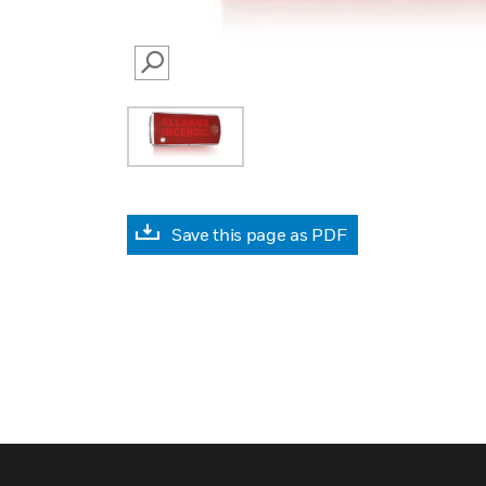
SEARCH
Save this page as PDF