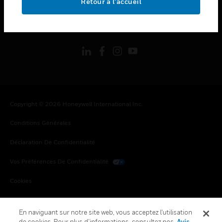
Retour à l’accueil
toggle view
SUIVEZ-NOUS
Copyright © 2026 Honeywell International Inc.
Conditions Générales
Déclaration De Confidentialité
Vos Préférences De Confidentialité
Cookies
Désabonnement Global
En naviguant sur notre site web, vous acceptez l'utilisation
de cookies. Pour plus d’informations, consultez nos
Avis