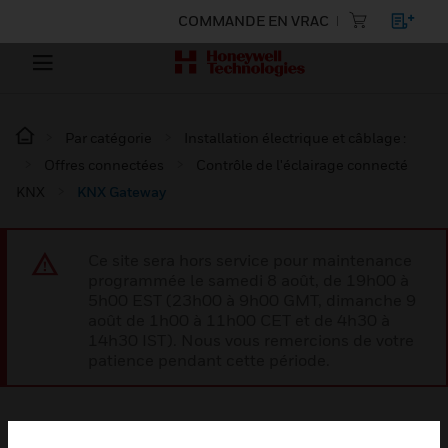
COMMANDE EN VRAC
Par catégorie
Installation électrique et câblage :
Offres connectées
Contrôle de l'éclairage connecté
KNX
KNX Gateway
Ce site sera hors service pour maintenance
programmée le samedi 8 août, de 19h00 à
5h00 EST (23h00 à 9h00 GMT, dimanche 9
août de 1h00 à 11h00 CET et de 4h30 à
14h30 IST). Nous vous remercions de votre
patience pendant cette période.