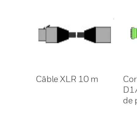
Câble XLR 10 m
Co
D1/
de 