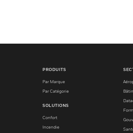
PRODUITS
SEC
Par Marque
Aéro
Par Catégorie
Bâti
Data
SOLUTIONS
Form
Confort
Gouv
Incendie
Sant