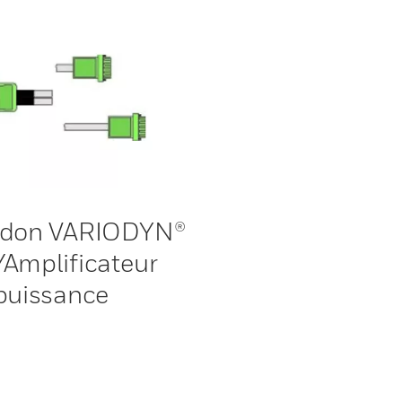
rdon VARIODYN®
Amplificateur
puissance