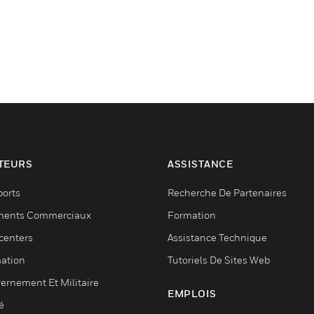
TEURS
ASSISTANCE
ports
Recherche De Partenaires
ments Commerciaux
Formation
centers
Assistance Technique
ation
Tutoriels De Sites Web
ernement Et Militaire
EMPLOIS
é