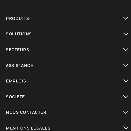
PRODUITS
toggle view
SOLUTIONS
toggle view
SECTEURS
toggle view
ASSISTANCE
toggle view
EMPLOIS
toggle view
SOCIÉTÉ
toggle view
NOUS CONTACTER
toggle view
MENTIONS LÉGALES