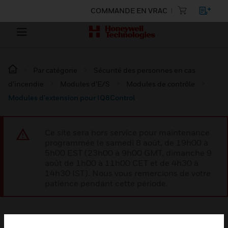
COMMANDE EN VRAC
Par catégorie
Sécurité des personnes en cas
d’incendie
Modules d’E/S
Modules de contrôle
Modules d'extension pour IQ8Control
Ce site sera hors service pour maintenance
programmée le samedi 8 août, de 19h00 à
5h00 EST (23h00 à 9h00 GMT, dimanche 9
août de 1h00 à 11h00 CET et de 4h30 à
14h30 IST). Nous vous remercions de votre
patience pendant cette période.