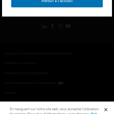
Retour à l’accueil
toggle view
SUIVEZ-NOUS
Copyright © 2026 Honeywell International Inc.
Conditions Générales
Déclaration De Confidentialité
Vos Préférences De Confidentialité
Cookies
Désabonnement Global
En naviguant sur notre site web, vous acceptez l'utilisation
de cookies. Pour plus d’informations, consultez nos
Avis