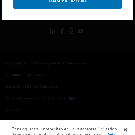
Retour à l’accueil
toggle view
SUIVEZ-NOUS
Copyright © 2026 Honeywell International Inc.
Conditions Générales
Déclaration De Confidentialité
Vos Préférences De Confidentialité
Cookies
Désabonnement Global
En naviguant sur notre site web, vous acceptez l'utilisation
de cookies. Pour plus d’informations, consultez nos
Avis