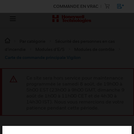
COMMANDE EN VRAC
Par catégorie
Sécurité des personnes en cas
d’incendie
Modules d’E/S
Modules de contrôle
Carte de commande principale Vigilon
Ce site sera hors service pour maintenance
programmée le samedi 8 août, de 19h00 à
5h00 EST (23h00 à 9h00 GMT, dimanche 9
août de 1h00 à 11h00 CET et de 4h30 à
14h30 IST). Nous vous remercions de votre
patience pendant cette période.