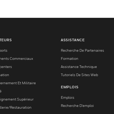
TEURS
ASSISTANCE
ports
Recherche De Partenaires
ments Commerciaux
Formation
centers
Assistance Technique
ation
Tutoriels De Sites Web
ernement Et Militaire
EMPLOIS
é
Emplois
ignement Supérieur
Recherche D'emploi
llerie/Restauration