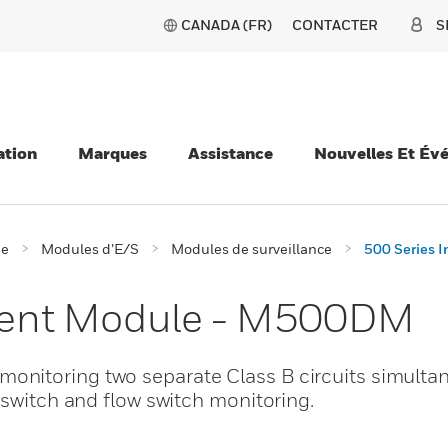
CANADA (FR)
CONTACTER
S
ation
Marques
Assistance
Nouvelles Et Év
ie
Modules d’E/S
Modules de surveillance
500 Series 
ligent Module - M500DM
nitoring two separate Class B circuits simultan
 switch and flow switch monitoring.