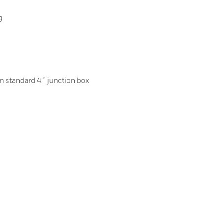
g
n standard 4˝ junction box