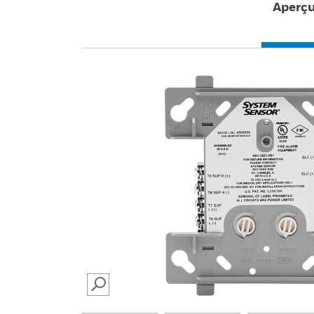
Aperç
SEARCH