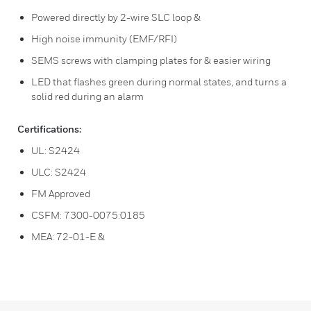
Powered directly by 2-wire SLC loop &
High noise immunity (EMF/RFI)
SEMS screws with clamping plates for & easier wiring
LED that flashes green during normal states, and turns a
solid red during an alarm
Certifications:
UL: S2424
ULC: S2424
FM Approved
CSFM: 7300-0075:0185
MEA: 72-01-E &