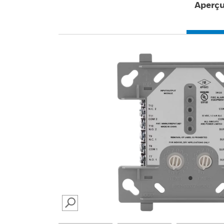
Aperç
SEARCH