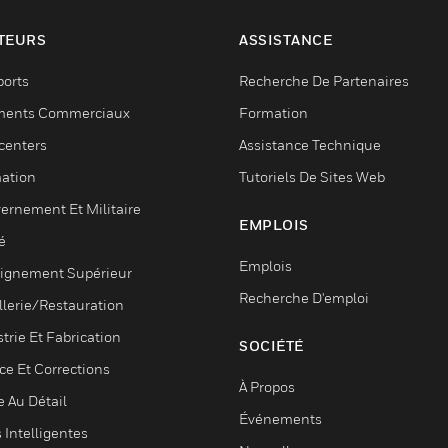
TEURS
ASSISTANCE
ports
Recherche De Partenaires
ments Commerciaux
Formation
centers
Assistance Technique
ation
Tutoriels De Sites Web
ernement Et Militaire
EMPLOIS
é
Emplois
ignement Supérieur
Recherche D'emploi
llerie/Restauration
trie Et Fabrication
SOCIÉTÉ
ce Et Corrections
À Propos
e Au Détail
Événements
s Intelligentes