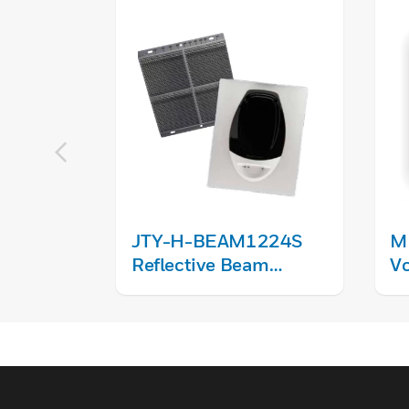
JTY-H-BEAM1224S
MR
Reflective Beam
Vo
Smoke Detector
Po
R