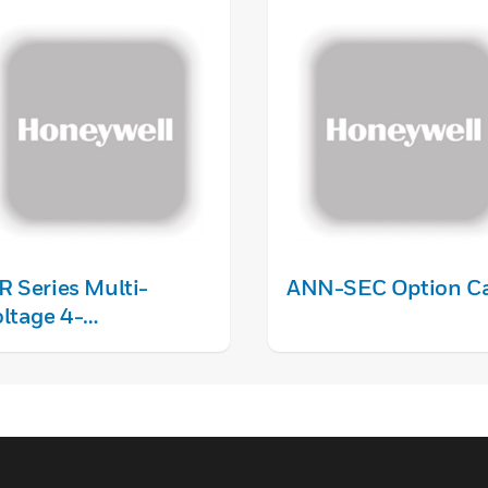
 Series Multi-
ANN-SEC Option C
ltage 4-
sition DPDT Control
elay