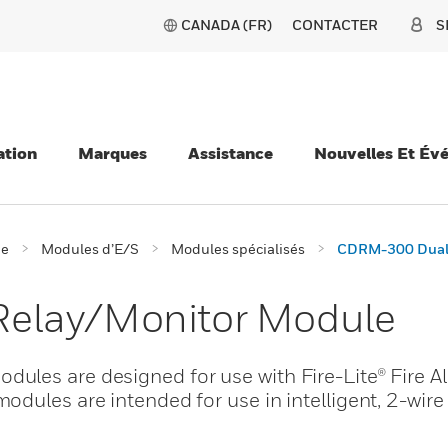
CANADA (FR)
CONTACTER
S
ation
Marques
Assistance
Nouvelles Et Év
ie
Modules d’E/S
Modules spécialisés
CDRM-300 Dual 
elay/Monitor Module
les are designed for use with Fire-Lite® Fire A
dules are intended for use in intelligent, 2-wire