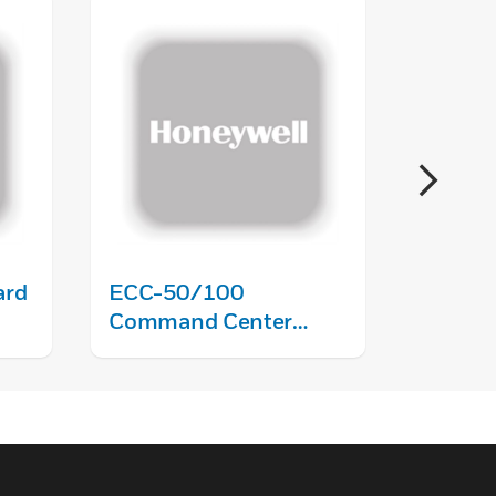
ard
ECC-50/100
ECC-FF
Command Center
Teleph
Transformer
Conversion Module