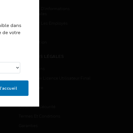
Demandes D’informations
Commerciales
Accès Pour Les Employés
nible dans
e de votre
Inscription
Désinscription
MENTIONS LÉGALES
Certifications
Contrats De Licence Utilisateur Final
Source Libre
l’accueil
Brevets
Qualité Et Sécurité
Termes Et Conditions
Garanties