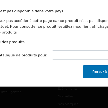
ports
Recherche De Partenaires
'est pas disponible dans votre pays.
ments Commerciaux
Formation
ez pas accéder à cette page car ce produit n’est pas dispo
centers
Assistance Technique
tuel. Pour consulter ce produit, veuillez modifier l’affichag
ation
Tutoriels De Sites Web
 produits
ernement Et Militaire
é des produits:
EMPLOIS
é
Emplois
ignement Supérieur
catalogue de produits pour:
Recherche D'emploi
llerie/Restauration
trie Et Fabrication
SOCIÉTÉ
Retour à 
ce Et Corrections
À Propos
e Au Détail
Événements
s Intelligentes
Nouvelles
Nos Marques