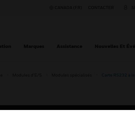
CANADA (FR)
CONTACTER
S
ation
Marques
Assistance
Nouvelles Et Év
ie
Modules d’E/S
Modules spécialisés
Carte RS232 à i
TEURS
ASSISTANCE