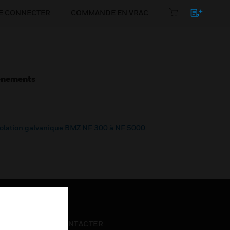
E CONNECTER
COMMANDE EN VRAC
énements
solation galvanique BMZ NF 300 à NF 5000
NOUS CONTACTER