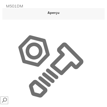
M501DM
Aperçu
SEARCH