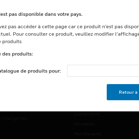
ports
Recherche De Partenaires
'est pas disponible dans votre pays.
ments Commerciaux
Formation
ez pas accéder à cette page car ce produit n’est pas dispo
centers
Assistance Technique
tuel. Pour consulter ce produit, veuillez modifier l’affichag
ation
Tutoriels De Sites Web
 produits
ernement Et Militaire
é des produits:
EMPLOIS
é
Emplois
ignement Supérieur
catalogue de produits pour:
Recherche D'emploi
llerie/Restauration
trie Et Fabrication
SOCIÉTÉ
Retour à 
ce Et Corrections
À Propos
e Au Détail
Événements
s Intelligentes
Nouvelles
Nos Marques