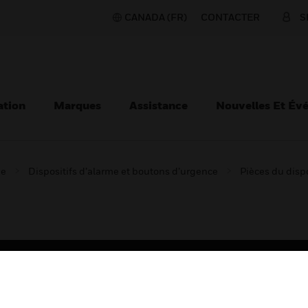
CANADA (FR)
CONTACTER
S
ation
Marques
Assistance
Nouvelles Et Év
ie
Dispositifs d’alarme et boutons d’urgence
Pièces du dispo
TEURS
ASSISTANCE