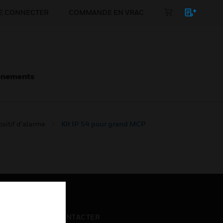
E CONNECTER
COMMANDE EN VRAC
énements
sitif d’alarme
Kit IP 54 pour grand MCP
NOUS CONTACTER