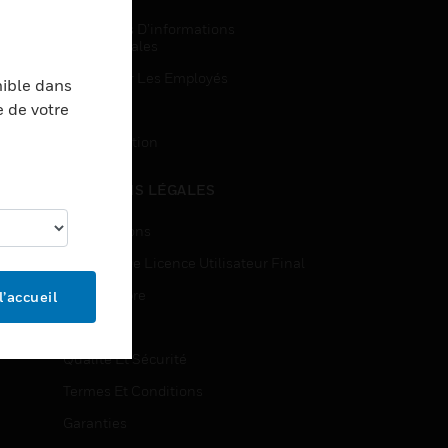
Demandes D’informations
Commerciales
Accès Pour Les Employés
nible dans
e de votre
Inscription
Désinscription
MENTIONS LÉGALES
Certifications
Contrats De Licence Utilisateur Final
Source Libre
l’accueil
Brevets
Qualité Et Sécurité
Termes Et Conditions
Garanties