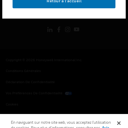
Retour à l’accueil
toggle view
SUIVEZ-NOUS
Copyright © 2026 Honeywell International Inc.
Conditions Générales
Déclaration De Confidentialité
Vos Préférences De Confidentialité
Cookies
Désabonnement Global
En naviguant sur notre site web, vous acceptez l'utilisation
de cookies. Pour plus d’informations, consultez nos
Avis