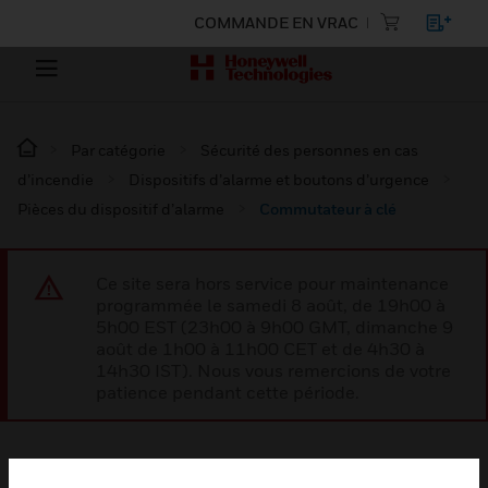
COMMANDE EN VRAC
Par catégorie
Sécurité des personnes en cas
d’incendie
Dispositifs d’alarme et boutons d’urgence
Pièces du dispositif d’alarme
Commutateur à clé
Ce site sera hors service pour maintenance
programmée le samedi 8 août, de 19h00 à
5h00 EST (23h00 à 9h00 GMT, dimanche 9
août de 1h00 à 11h00 CET et de 4h30 à
14h30 IST). Nous vous remercions de votre
patience pendant cette période.