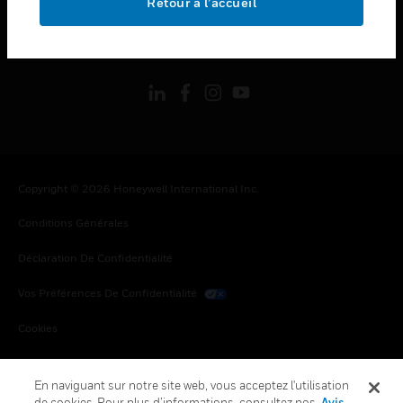
Retour à l’accueil
toggle view
SUIVEZ-NOUS
Copyright © 2026 Honeywell International Inc.
Conditions Générales
Déclaration De Confidentialité
Vos Préférences De Confidentialité
Cookies
Désabonnement Global
En naviguant sur notre site web, vous acceptez l'utilisation
de cookies. Pour plus d’informations, consultez nos
Avis