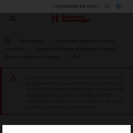
COMMANDE EN VRAC
Par catégorie
Sécurité des personnes en cas
d’incendie
Dispositifs d’alarme et boutons d’urgence
Pièces du dispositif d’alarme
SGxT
Ce site sera hors service pour maintenance
programmée le samedi 8 août, de 19h00 à
5h00 EST (23h00 à 9h00 GMT, dimanche 9
août de 1h00 à 11h00 CET et de 4h30 à
14h30 IST). Nous vous remercions de votre
patience pendant cette période.