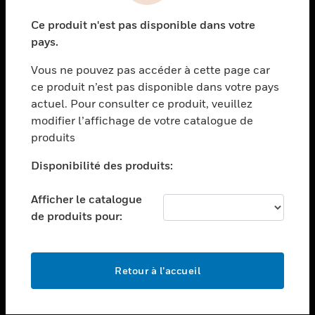
toggle view
Ce produit n'est pas disponible dans votre
SECTEURS
pays.
toggle view
Vous ne pouvez pas accéder à cette page car
ASSISTANCE
ce produit n’est pas disponible dans votre pays
toggle view
actuel. Pour consulter ce produit, veuillez
EMPLOIS
modifier l’affichage de votre catalogue de
toggle view
produits
SOCIÉTÉ
Disponibilité des produits:
toggle view
NOUS CONTACTER
Afficher le catalogue
toggle view
de produits pour:
MENTIONS LÉGALES
toggle view
SUIVEZ-NOUS
Retour à l’accueil