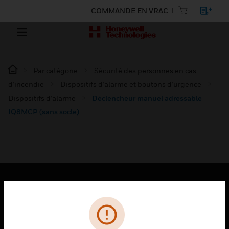
COMMANDE EN VRAC
Par catégorie
Sécurité des personnes en cas
d’incendie
Dispositifs d’alarme et boutons d’urgence
Dispositifs d’alarme
Déclencheur manuel adressable
IQ8MCP (sans socle)
PRODUITS
toggle view
SOLUTIONS