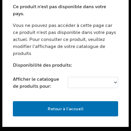
toggle view
SECTEURS
Ce produit n'est pas disponible dans votre
pays.
toggle view
ASSISTANCE
Vous ne pouvez pas accéder à cette page car
toggle view
ce produit n’est pas disponible dans votre pays
EMPLOIS
actuel. Pour consulter ce produit, veuillez
modifier l’affichage de votre catalogue de
toggle view
SOCIÉTÉ
produits
toggle view
Disponibilité des produits:
NOUS CONTACTER
Afficher le catalogue
toggle view
MENTIONS LÉGALES
de produits pour:
toggle view
SUIVEZ-NOUS
Retour à l’accueil