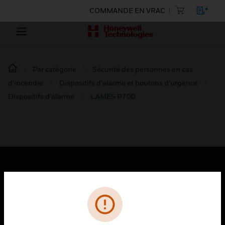
COMMANDE EN VRAC
Par catégorie
Sécurité des personnes en cas
d’incendie
Dispositifs d’alarme et boutons d’urgence
Dispositifs d’alarme
LAMES P700
PRODUITS
toggle view
SOLUTIONS