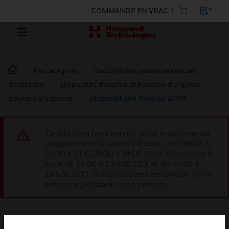
COMMANDE EN VRAC
Par catégorie
Sécurité des personnes en cas
d’incendie
Dispositifs d’alarme et boutons d’urgence
Boutons d’urgence
Dispositif anti-hold up 270R
Ce site sera hors service pour maintenance
programmée le samedi 8 août, de 19h00 à
5h00 EST (23h00 à 9h00 GMT, dimanche 9
août de 1h00 à 11h00 CET et de 4h30 à
14h30 IST). Nous vous remercions de votre
patience pendant cette période.