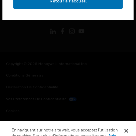
Retour à l’accueil
toggle view
SUIVEZ-NOUS
Copyright © 2026 Honeywell International Inc.
Conditions Générales
Déclaration De Confidentialité
Vos Préférences De Confidentialité
Cookies
Désabonnement Global
En naviguant sur notre site web, vous acceptez l'utilisation
de cookies. Pour plus d’informations, consultez nos
Avis