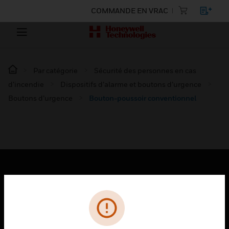
COMMANDE EN VRAC
Par catégorie
Sécurité des personnes en cas
d’incendie
Dispositifs d’alarme et boutons d’urgence
Boutons d’urgence
Bouton-poussoir conventionnel
PRODUITS
toggle view
SOLUTIONS