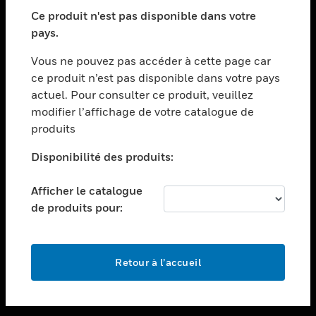
toggle view
SECTEURS
Ce produit n'est pas disponible dans votre
pays.
toggle view
ASSISTANCE
Vous ne pouvez pas accéder à cette page car
toggle view
ce produit n’est pas disponible dans votre pays
EMPLOIS
actuel. Pour consulter ce produit, veuillez
modifier l’affichage de votre catalogue de
toggle view
SOCIÉTÉ
produits
toggle view
Disponibilité des produits:
NOUS CONTACTER
Afficher le catalogue
toggle view
MENTIONS LÉGALES
de produits pour:
toggle view
SUIVEZ-NOUS
Retour à l’accueil