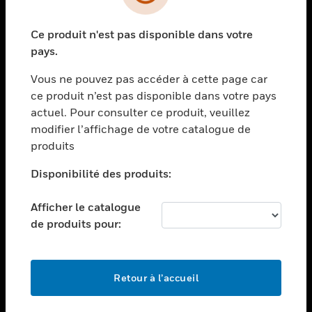
toggle view
SOLUTIONS
Ce produit n'est pas disponible dans votre
toggle view
pays.
SECTEURS
toggle view
Vous ne pouvez pas accéder à cette page car
ASSISTANCE
ce produit n’est pas disponible dans votre pays
actuel. Pour consulter ce produit, veuillez
toggle view
EMPLOIS
modifier l’affichage de votre catalogue de
produits
toggle view
SOCIÉTÉ
Disponibilité des produits:
toggle view
NOUS CONTACTER
Afficher le catalogue
de produits pour:
toggle view
MENTIONS LÉGALES
toggle view
SUIVEZ-NOUS
Retour à l’accueil