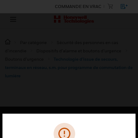
COMMANDE EN VRAC
Par catégorie
Sécurité des personnes en cas
d’incendie
Dispositifs d’alarme et boutons d’urgence
Boutons d’urgence
Technologie d’issue de secours,
terminaux en réseau, s.m. pour programme de commutation de
lumière
PRODUITS