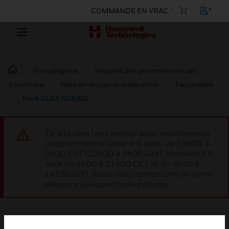
COMMANDE EN VRAC
Par catégorie
Sécurité des personnes en cas
d’incendie
Mise en réseau et intégration
Passerelles
Pack CLSS ID3000
Ce site sera hors service pour maintenance
programmée le samedi 8 août, de 19h00 à
5h00 EST (23h00 à 9h00 GMT, dimanche 9
août de 1h00 à 11h00 CET et de 4h30 à
14h30 IST). Nous vous remercions de votre
patience pendant cette période.