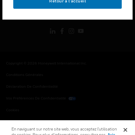
Retour à l’accueil
toggle view
SUIVEZ-NOUS
Copyright © 2026 Honeywell International Inc.
Conditions Générales
Déclaration De Confidentialité
Vos Préférences De Confidentialité
Cookies
Désabonnement Global
En naviguant sur notre site web, vous acceptez l'utilisation
de cookies. Pour plus d’informations, consultez nos
Avis