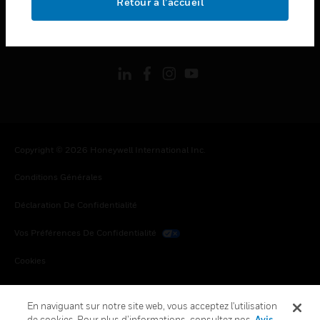
Retour à l’accueil
toggle view
SUIVEZ-NOUS
Copyright © 2026 Honeywell International Inc.
Conditions Générales
Déclaration De Confidentialité
Vos Préférences De Confidentialité
Cookies
Désabonnement Global
En naviguant sur notre site web, vous acceptez l'utilisation
de cookies. Pour plus d’informations, consultez nos
Avis