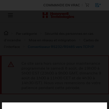
COMMANDE EN VRAC
Par catégorie
Sécurité des personnes en cas
d’incendie
Mise en réseau et intégration
Cartes de
l’interface
Convertisseur RS232/RS485 vers TCP:IP
Ce site sera hors service pour maintenance
programmée le samedi 8 août, de 19h00 à
5h00 EST (23h00 à 9h00 GMT, dimanche 9
août de 1h00 à 11h00 CET et de 4h30 à
14h30 IST). Nous vous remercions de votre
patience pendant cette période.