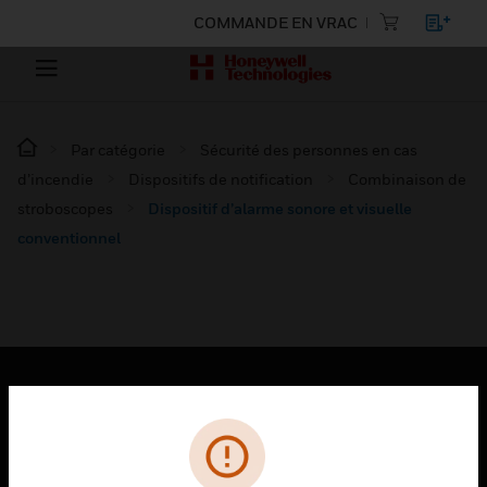
COMMANDE EN VRAC
Par catégorie
Sécurité des personnes en cas
d’incendie
Dispositifs de notification
Combinaison de
stroboscopes
Dispositif d’alarme sonore et visuelle
conventionnel
PRODUITS
toggle view
SOLUTIONS