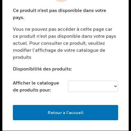
toggle view
Ce produit n'est pas disponible dans votre
SECTEURS
pays.
toggle view
Vous ne pouvez pas accéder à cette page car
ASSISTANCE
ce produit n’est pas disponible dans votre pays
toggle view
actuel. Pour consulter ce produit, veuillez
EMPLOIS
modifier l’affichage de votre catalogue de
toggle view
produits
SOCIÉTÉ
Disponibilité des produits:
toggle view
NOUS CONTACTER
Afficher le catalogue
toggle view
de produits pour:
MENTIONS LÉGALES
toggle view
SUIVEZ-NOUS
Retour à l’accueil