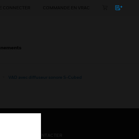
E CONNECTER
COMMANDE EN VRAC
énements
VAD avec diffuseur sonore S-Cubed
NOUS CONTACTER