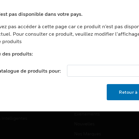
ports
Recherche De Partenaires
'est pas disponible dans votre pays.
ments Commerciaux
Formation
ez pas accéder à cette page car ce produit n’est pas dispo
centers
Assistance Technique
tuel. Pour consulter ce produit, veuillez modifier l’affichag
ation
Tutoriels De Sites Web
 produits
ernement Et Militaire
é des produits:
EMPLOIS
é
Emplois
ignement Supérieur
catalogue de produits pour:
Recherche D'emploi
llerie/Restauration
trie Et Fabrication
SOCIÉTÉ
Retour à 
ce Et Corrections
À Propos
e Au Détail
Événements
s Intelligentes
Nouvelles
Nos Marques