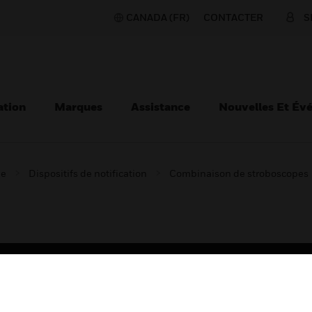
CANADA (FR)
CONTACTER
S
ation
Marques
Assistance
Nouvelles Et Év
ie
Dispositifs de notification
Combinaison de stroboscopes
TEURS
ASSISTANCE