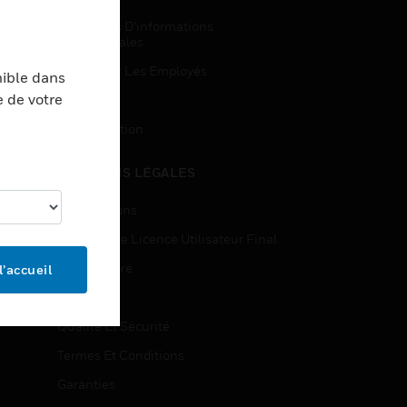
Demandes D’informations
Commerciales
Accès Pour Les Employés
nible dans
e de votre
Inscription
Désinscription
MENTIONS LÉGALES
Certifications
Contrats De Licence Utilisateur Final
Source Libre
l’accueil
Brevets
Qualité Et Sécurité
Termes Et Conditions
Garanties