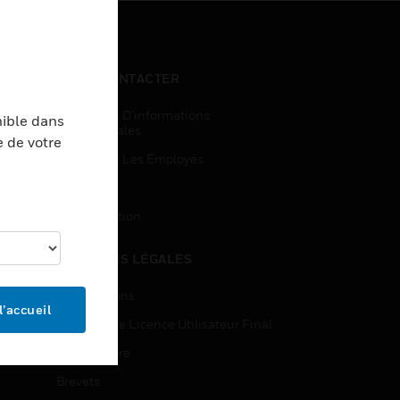
NOUS CONTACTER
Demandes D’informations
nible dans
Commerciales
e de votre
Accès Pour Les Employés
Inscription
Désinscription
MENTIONS LÉGALES
Certifications
l’accueil
Contrats De Licence Utilisateur Final
Source Libre
Brevets