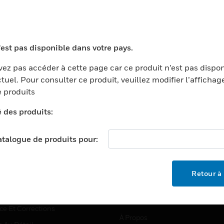
TEURS
ASSISTANCE
'est pas disponible dans votre pays.
ports
Recherche De Partenaires
ez pas accéder à cette page car ce produit n’est pas dispo
tuel. Pour consulter ce produit, veuillez modifier l’affichag
ments Commerciaux
Formation
 produits
centers
Assistance Technique
é des produits:
ation
Tutoriels De Sites Web
ernement Et Militaire
EMPLOIS
catalogue de produits pour:
é
Emplois
ignement Supérieur
Recherche D'emploi
Retour à 
llerie/Restauration
trie Et Fabrication
SOCIÉTÉ
ce Et Corrections
À Propos