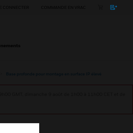
E CONNECTER
COMMANDE EN VRAC
énements
Base profonde pour montage en surface IP élevé
à 9h00 GMT, dimanche 9 août de 1h00 à 11h00 CET et de