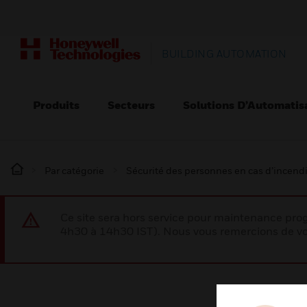
BUILDING AUTOMATION
Produits
Secteurs
Solutions D’Automatis
Par catégorie
Sécurité des personnes en cas d’incend
Ce site sera hors service pour maintenance p
4h30 à 14h30 IST). Nous vous remercions de vo