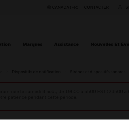
CANADA (FR)
CONTACTER
S
ation
Marques
Assistance
Nouvelles Et Év
ie
Dispositifs de notification
Sirènes et dispositifs sonores
rogrammée le samedi 8 août, de 19h00 à 5h00 EST (23h00 
tre patience pendant cette période.