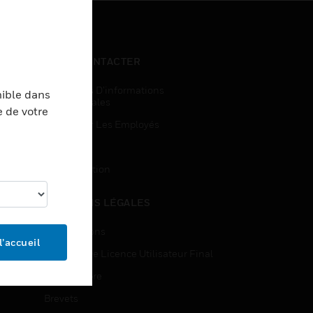
NOUS CONTACTER
Demandes D’informations
nible dans
Commerciales
e de votre
Accès Pour Les Employés
Inscription
Désinscription
MENTIONS LÉGALES
Certifications
l’accueil
Contrats De Licence Utilisateur Final
Source Libre
Brevets