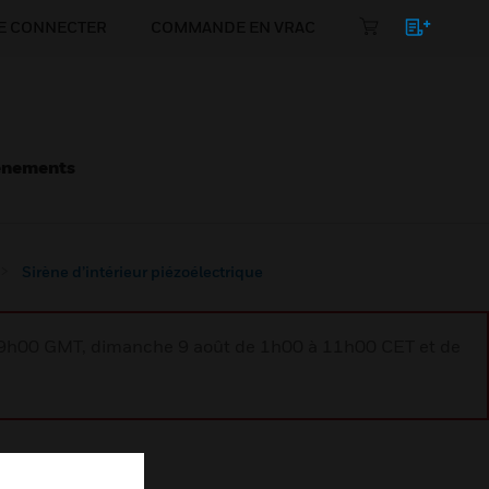
E CONNECTER
COMMANDE EN VRAC
énements
Sirène d’intérieur piézoélectrique
à 9h00 GMT, dimanche 9 août de 1h00 à 11h00 CET et de