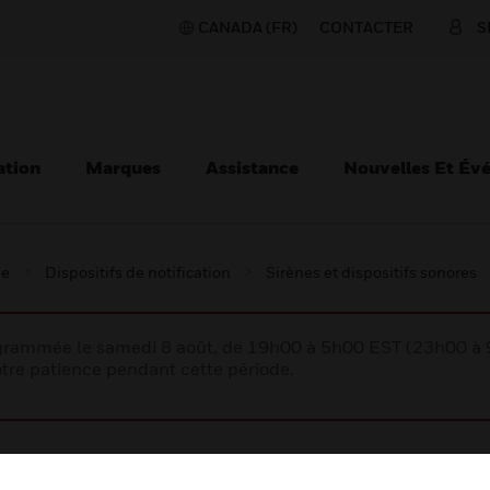
CANADA (FR)
CONTACTER
S
ation
Marques
Assistance
Nouvelles Et Év
ie
Dispositifs de notification
Sirènes et dispositifs sonores
rogrammée le samedi 8 août, de 19h00 à 5h00 EST (23h00 
tre patience pendant cette période.