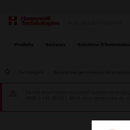
BUILDING AUTOMATION
Produits
Secteurs
Solutions D’Automatis
Par catégorie
Sécurité des personnes en cas d’incend
Ce site sera hors service pour maintenance p
4h30 à 14h30 IST). Nous vous remercions de vo