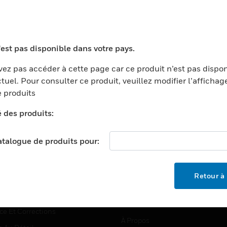
TEURS
ASSISTANCE
'est pas disponible dans votre pays.
ports
Recherche De Partenaires
ez pas accéder à cette page car ce produit n’est pas dispo
tuel. Pour consulter ce produit, veuillez modifier l’affichag
ments Commerciaux
Formation
 produits
centers
Assistance Technique
é des produits:
ation
Tutoriels De Sites Web
ernement Et Militaire
EMPLOIS
catalogue de produits pour:
é
Emplois
ignement Supérieur
Recherche D'emploi
Retour à 
llerie/Restauration
trie Et Fabrication
SOCIÉTÉ
ce Et Corrections
À Propos