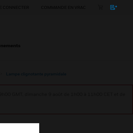
E CONNECTER
COMMANDE EN VRAC
énements
Lampe clignotante pyramidale
à 9h00 GMT, dimanche 9 août de 1h00 à 11h00 CET et de