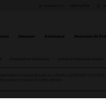
CANADA (FR)
CONTACTER
S
ation
Marques
Assistance
Nouvelles Et Év
ie
Dispositifs de notification
Sirènes et dispositifs sonores
rogrammée le samedi 8 août, de 19h00 à 5h00 EST (23h00 
tre patience pendant cette période.