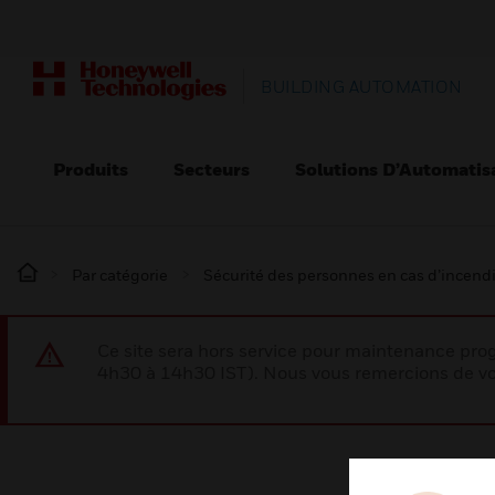
BUILDING AUTOMATION
Produits
Secteurs
Solutions D’Automatis
Par catégorie
Sécurité des personnes en cas d’incend
Ce site sera hors service pour maintenance p
4h30 à 14h30 IST). Nous vous remercions de vo