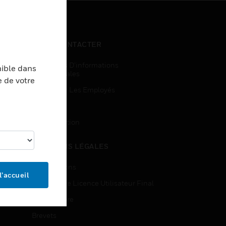
NOUS CONTACTER
Demandes D’informations
nible dans
Commerciales
e de votre
Accès Pour Les Employés
Inscription
Désinscription
MENTIONS LÉGALES
Certifications
l’accueil
Contrats De Licence Utilisateur Final
Source Libre
Brevets