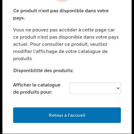
toggle view
Ce produit n'est pas disponible dans votre
SECTEURS
pays.
toggle view
Vous ne pouvez pas accéder à cette page car
ASSISTANCE
ce produit n’est pas disponible dans votre pays
toggle view
actuel. Pour consulter ce produit, veuillez
EMPLOIS
modifier l’affichage de votre catalogue de
toggle view
produits
SOCIÉTÉ
Disponibilité des produits:
toggle view
NOUS CONTACTER
Afficher le catalogue
toggle view
de produits pour:
MENTIONS LÉGALES
toggle view
SUIVEZ-NOUS
Retour à l’accueil