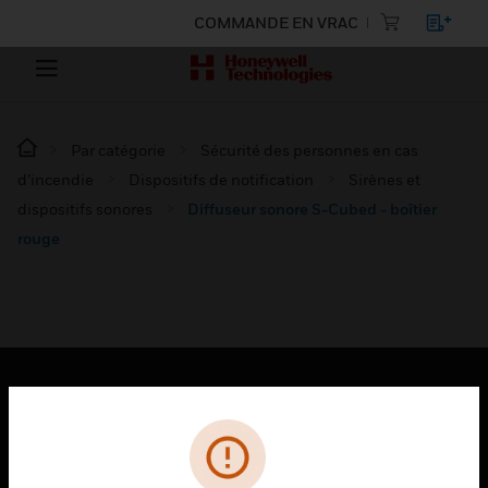
COMMANDE EN VRAC
Par catégorie
Sécurité des personnes en cas
d’incendie
Dispositifs de notification
Sirènes et
dispositifs sonores
Diffuseur sonore S-Cubed - boîtier
rouge
PRODUITS
toggle view
SOLUTIONS