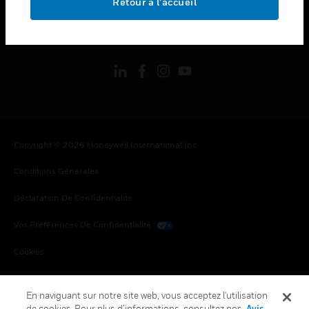
Retour à l’accueil
toggle view
SUIVEZ-NOUS
Copyright © 2026 Honeywell International Inc.
Conditions Générales
Déclaration De Confidentialité
Vos Préférences De Confidentialité
Cookies
Désabonnement Global
En naviguant sur notre site web, vous acceptez l'utilisation
de cookies. Pour plus d’informations, consultez nos
Avis