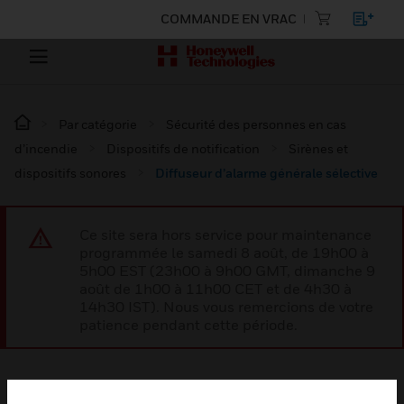
COMMANDE EN VRAC
Par catégorie
Sécurité des personnes en cas
d’incendie
Dispositifs de notification
Sirènes et
dispositifs sonores
Diffuseur d’alarme générale sélective
Ce site sera hors service pour maintenance
programmée le samedi 8 août, de 19h00 à
5h00 EST (23h00 à 9h00 GMT, dimanche 9
août de 1h00 à 11h00 CET et de 4h30 à
14h30 IST). Nous vous remercions de votre
patience pendant cette période.