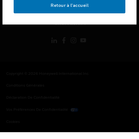
toggle view
Retour à l’accueil
MENTIONS LÉGALES
toggle view
SUIVEZ-NOUS
Copyright © 2026 Honeywell International Inc.
Conditions Générales
Déclaration De Confidentialité
Vos Préférences De Confidentialité
Cookies
Désabonnement Global