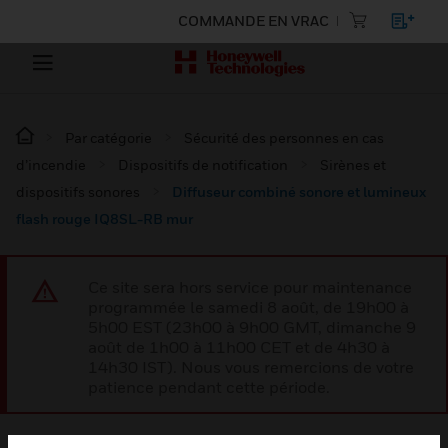
COMMANDE EN VRAC
Par catégorie
Sécurité des personnes en cas
d’incendie
Dispositifs de notification
Sirènes et
dispositifs sonores
Diffuseur combiné sonore et lumineux
flash rouge IQ8SL-RB mur
Ce site sera hors service pour maintenance
programmée le samedi 8 août, de 19h00 à
5h00 EST (23h00 à 9h00 GMT, dimanche 9
août de 1h00 à 11h00 CET et de 4h30 à
14h30 IST). Nous vous remercions de votre
patience pendant cette période.