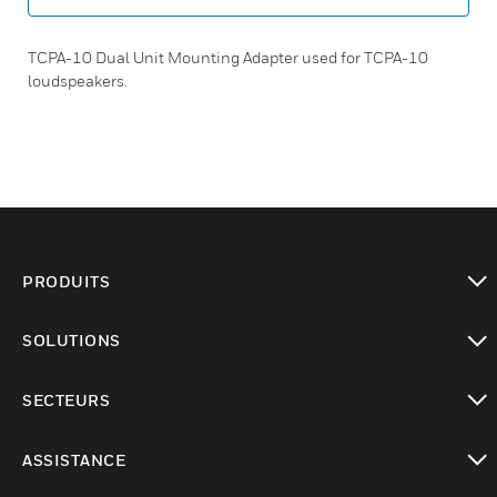
TCPA-10 Dual Unit Mounting Adapter used for TCPA-10
loudspeakers.
PRODUITS
toggle view
SOLUTIONS
toggle view
SECTEURS
toggle view
ASSISTANCE