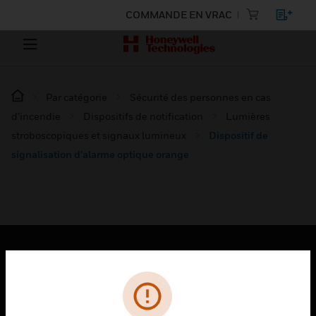
COMMANDE EN VRAC
Par catégorie
Sécurité des personnes en cas
d’incendie
Dispositifs de notification
Lumières
stroboscopiques et signaux lumineux
Dispositif de
signalisation d’alarme optique orange
PRODUITS
toggle view
SOLUTIONS