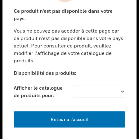
toggle view
Ce produit n'est pas disponible dans votre
SECTEURS
pays.
toggle view
Vous ne pouvez pas accéder à cette page car
ASSISTANCE
ce produit n’est pas disponible dans votre pays
toggle view
actuel. Pour consulter ce produit, veuillez
EMPLOIS
modifier l’affichage de votre catalogue de
toggle view
produits
SOCIÉTÉ
Disponibilité des produits:
toggle view
NOUS CONTACTER
Afficher le catalogue
toggle view
de produits pour:
MENTIONS LÉGALES
toggle view
SUIVEZ-NOUS
Retour à l’accueil