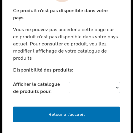
toggle view
Ce produit n'est pas disponible dans votre
SECTEURS
pays.
toggle view
Vous ne pouvez pas accéder à cette page car
ASSISTANCE
ce produit n’est pas disponible dans votre pays
toggle view
actuel. Pour consulter ce produit, veuillez
EMPLOIS
modifier l’affichage de votre catalogue de
toggle view
produits
SOCIÉTÉ
Disponibilité des produits:
toggle view
NOUS CONTACTER
Afficher le catalogue
toggle view
de produits pour:
MENTIONS LÉGALES
toggle view
SUIVEZ-NOUS
Retour à l’accueil