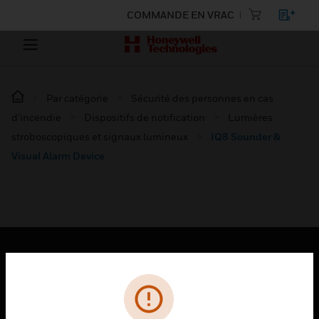
COMMANDE EN VRAC
Par catégorie
Sécurité des personnes en cas
d’incendie
Dispositifs de notification
Lumières
stroboscopiques et signaux lumineux
IQ8 Sounder &
Visual Alarm Device
PRODUITS
toggle view
SOLUTIONS