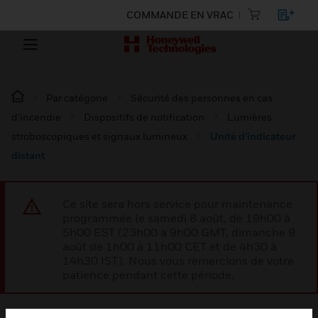
COMMANDE EN VRAC
Par catégorie
Sécurité des personnes en cas
d’incendie
Dispositifs de notification
Lumières
stroboscopiques et signaux lumineux
Unité d’indicateur
distant
Ce site sera hors service pour maintenance
programmée le samedi 8 août, de 19h00 à
5h00 EST (23h00 à 9h00 GMT, dimanche 9
août de 1h00 à 11h00 CET et de 4h30 à
14h30 IST). Nous vous remercions de votre
patience pendant cette période.