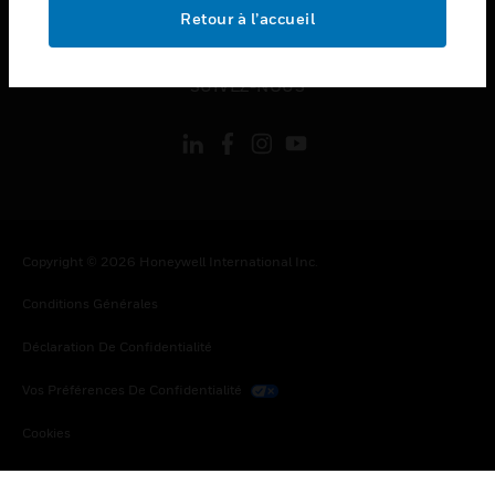
toggle view
Retour à l’accueil
MENTIONS LÉGALES
toggle view
SUIVEZ-NOUS
Copyright © 2026 Honeywell International Inc.
Conditions Générales
Déclaration De Confidentialité
Vos Préférences De Confidentialité
Cookies
Désabonnement Global