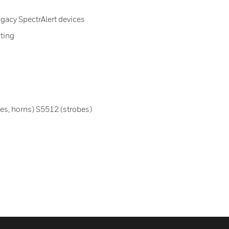
egacy SpectrAlert devices
nting
es, horns) S5512 (strobes)