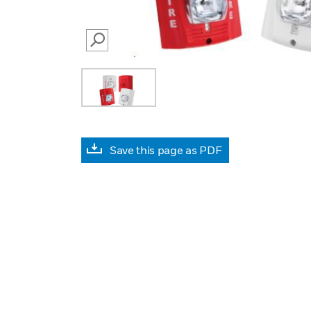
SEARCH
Save this page as PDF