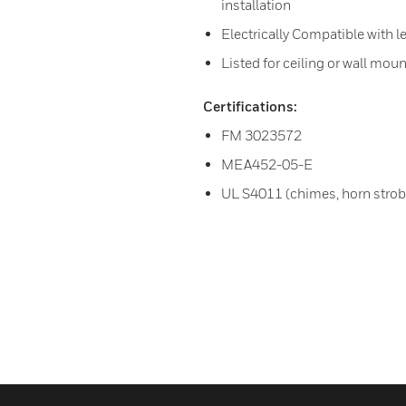
installation
Electrically Compatible with l
Listed for ceiling or wall mou
Certifications:
FM 3023572
MEA452-05-E
UL S4011 (chimes, horn strob