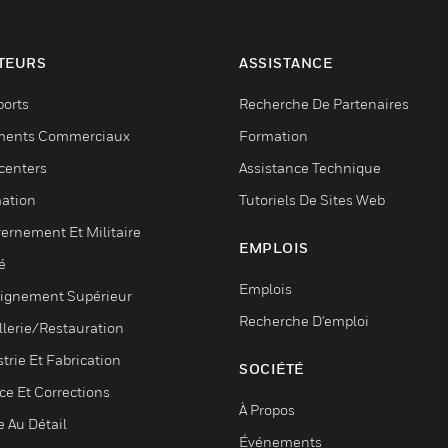
TEURS
ASSISTANCE
ports
Recherche De Partenaires
ments Commerciaux
Formation
centers
Assistance Technique
ation
Tutoriels De Sites Web
ernement Et Militaire
EMPLOIS
é
Emplois
ignement Supérieur
Recherche D'emploi
llerie/Restauration
trie Et Fabrication
SOCIÉTÉ
ce Et Corrections
À Propos
e Au Détail
Événements