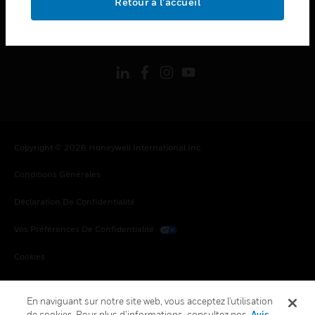
Retour à l’accueil
toggle view
SUIVEZ-NOUS
Copyright © 2026 Honeywell International Inc.
Conditions Générales
Déclaration De Confidentialité
Vos Préférences De Confidentialité
Cookies
Désabonnement Global
En naviguant sur notre site web, vous acceptez l'utilisation
de cookies. Pour plus d’informations, consultez nos
Avis