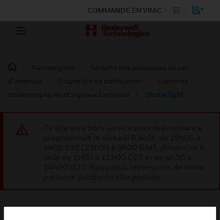
COMMANDE EN VRAC
Par catégorie
Sécurité des personnes en cas
d’incendie
Dispositifs de notification
Lumières
stroboscopiques et signaux lumineux
Strobe light
Ce site sera hors service pour maintenance
programmée le samedi 8 août, de 19h00 à
5h00 EST (23h00 à 9h00 GMT, dimanche 9
août de 1h00 à 11h00 CET et de 4h30 à
14h30 IST). Nous vous remercions de votre
patience pendant cette période.