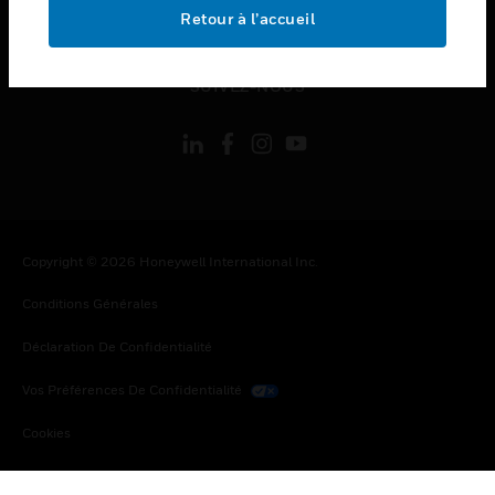
toggle view
Retour à l’accueil
MENTIONS LÉGALES
toggle view
SUIVEZ-NOUS
Copyright © 2026 Honeywell International Inc.
Conditions Générales
Déclaration De Confidentialité
Vos Préférences De Confidentialité
Cookies
Désabonnement Global