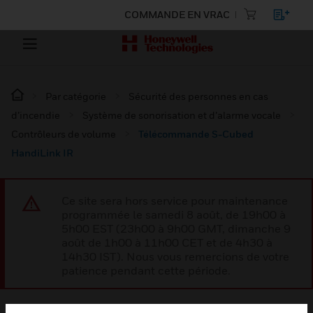
COMMANDE EN VRAC
Par catégorie
Sécurité des personnes en cas
d’incendie
Système de sonorisation et d’alarme vocale
Contrôleurs de volume
Télécommande S-Cubed
HandiLink IR
Ce site sera hors service pour maintenance
programmée le samedi 8 août, de 19h00 à
5h00 EST (23h00 à 9h00 GMT, dimanche 9
août de 1h00 à 11h00 CET et de 4h30 à
14h30 IST). Nous vous remercions de votre
patience pendant cette période.