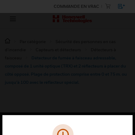
COMMANDE EN VRAC
Par catégorie
Sécurité des personnes en cas
d’incendie
Capteurs et détecteurs
Détecteurs à
faisceau
Détecteur de fumée à faisceau adressable,
composé de 1 unité optique (TRX) et 2 réflecteurs à placer du
côté opposé. Plage de protection comprise entre 0 et 75 m. ou
jusqu’à 100 avec le réflecteur spécial.
PRODUITS