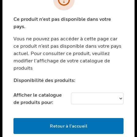
toggle view
SOLUTIONS
Ce produit n'est pas disponible dans votre
toggle view
pays.
SECTEURS
Vous ne pouvez pas accéder à cette page car
toggle view
ce produit n’est pas disponible dans votre pays
ASSISTANCE
actuel. Pour consulter ce produit, veuillez
toggle view
modifier l’affichage de votre catalogue de
EMPLOIS
produits
toggle view
SOCIÉTÉ
Disponibilité des produits:
toggle view
Afficher le catalogue
NOUS CONTACTER
de produits pour:
toggle view
MENTIONS LÉGALES
toggle view
Retour à l’accueil
SUIVEZ-NOUS