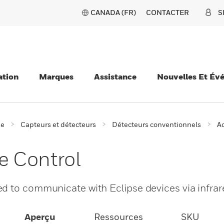
CANADA (FR)
CONTACTER
S
ation
Marques
Assistance
Nouvelles Et Év
ie
Capteurs et détecteurs
Détecteurs conventionnels
Ac
 Control
d to communicate with Eclipse devices via infrare
Aperçu
Ressources
SKU