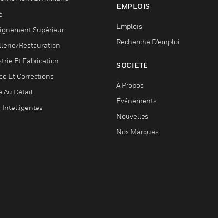
EMPLOIS
é
Emplois
ignement Supérieur
Recherche D'emploi
llerie/Restauration
trie Et Fabrication
SOCIÉTÉ
ce Et Corrections
À Propos
e Au Détail
Événements
s Intelligentes
Nouvelles
Nos Marques