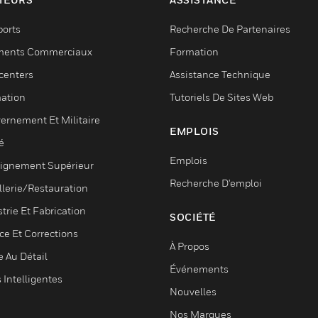
ports
Recherche De Partenaires
ments Commerciaux
Formation
centers
Assistance Technique
ation
Tutoriels De Sites Web
ernement Et Militaire
EMPLOIS
é
Emplois
ignement Supérieur
Recherche D'emploi
llerie/Restauration
trie Et Fabrication
SOCIÉTÉ
ce Et Corrections
À Propos
e Au Détail
Événements
s Intelligentes
Nouvelles
Nos Marques