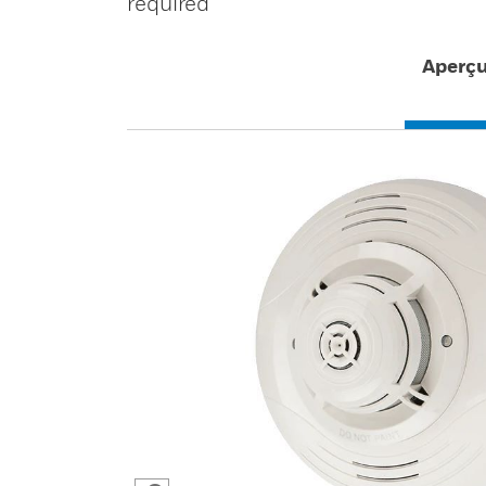
required
Aperç