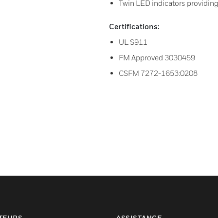
Twin LED indicators providing 
Certifications:
UL S911
FM Approved 3030459
CSFM 7272-1653:0208
TEURS
ASSISTANCE