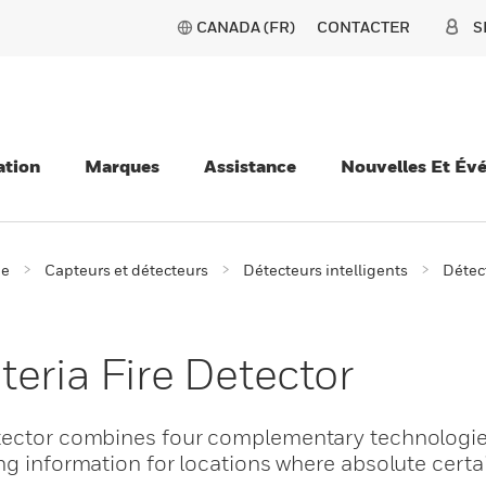
CANADA (FR)
CONTACTER
S
ation
Marques
Assistance
Nouvelles Et Év
ie
Capteurs et détecteurs
Détecteurs intelligents
Détec
eria Fire Detector
etector combines four complementary technologie
ng information for locations where absolute certai