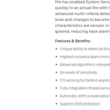
fire has enabled System Sens
quickly to an actual fire with
advanced multi-criteria dete
level and changes to become ve
characteristics are sensed. I
ignored, reducing false alarm
Features & Benefits:
Unique ability to detect all fo
Highest nuisance alarm immu
Advanced algorithms interpret
Six levels of sensitivity
CO sensing for fastest respon
Fully integrated infrared sens
Automatic drift compensation
Superior EMI protection