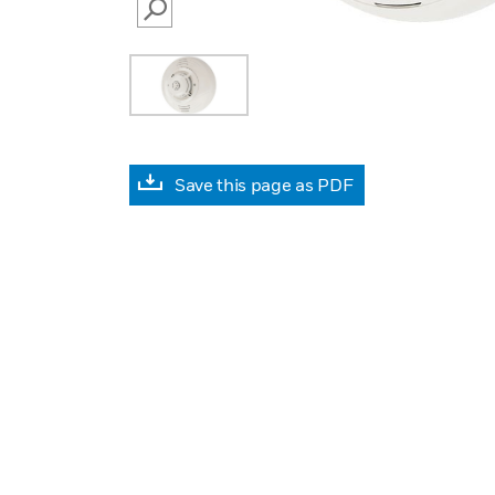
SEARCH
Save this page as PDF