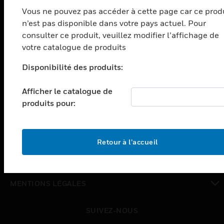
Vous ne pouvez pas accéder à cette page car ce prod
toggle view
n’est pas disponible dans votre pays actuel. Pour
SOLUTIONS
consulter ce produit, veuillez modifier l’affichage de
toggle view
votre catalogue de produits
SECTEURS
Disponibilité des produits:
toggle view
ASSISTANCE
Afficher le catalogue de
toggle view
produits pour:
EMPLOIS
toggle view
SOCIÉTÉ
Retour à l’accueil
toggle view
NOUS CONTACTER
toggle view
MENTIONS LÉGALES
toggle view
SUIVEZ-NOUS