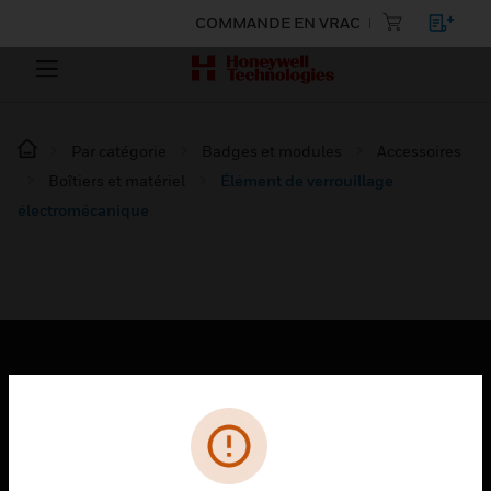
COMMANDE EN VRAC
Par catégorie
Badges et modules
Accessoires
Boîtiers et matériel
Élément de verrouillage
électromécanique
PRODUITS
toggle view
SOLUTIONS