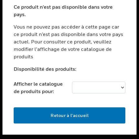
toggle view
SECTEURS
Ce produit n'est pas disponible dans votre
pays.
toggle view
ASSISTANCE
Vous ne pouvez pas accéder à cette page car
toggle view
ce produit n’est pas disponible dans votre pays
EMPLOIS
actuel. Pour consulter ce produit, veuillez
modifier l’affichage de votre catalogue de
toggle view
SOCIÉTÉ
produits
toggle view
Disponibilité des produits:
NOUS CONTACTER
Afficher le catalogue
toggle view
MENTIONS LÉGALES
de produits pour:
toggle view
SUIVEZ-NOUS
Retour à l’accueil