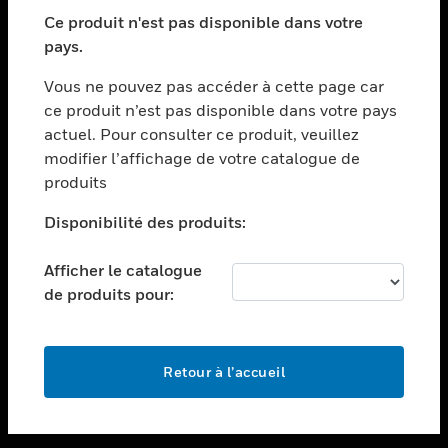
toggle view
SECTEURS
Ce produit n'est pas disponible dans votre
pays.
toggle view
ASSISTANCE
Vous ne pouvez pas accéder à cette page car
toggle view
ce produit n’est pas disponible dans votre pays
EMPLOIS
actuel. Pour consulter ce produit, veuillez
modifier l’affichage de votre catalogue de
toggle view
SOCIÉTÉ
produits
toggle view
Disponibilité des produits:
NOUS CONTACTER
Afficher le catalogue
toggle view
MENTIONS LÉGALES
de produits pour:
toggle view
SUIVEZ-NOUS
Retour à l’accueil