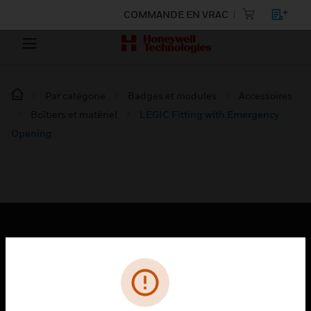
COMMANDE EN VRAC
Par catégorie
Badges et modules
Accessoires
Boîtiers et matériel
LEGIC Fitting with Emergency
Opening
PRODUITS
toggle view
SOLUTIONS