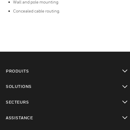
Wall and pole mounting
Concealed cable routing.
PRODUITS
toggle view
SOLUTIONS
toggle view
SECTEURS
toggle view
ASSISTANCE
toggle view