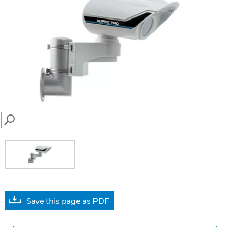
SEARCH
Save this page as PDF