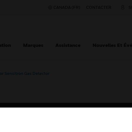
CANADA (FR)
CONTACTER
S
ation
Marques
Assistance
Nouvelles Et Év
or Sensitron Gas Detector
TEURS
ASSISTANCE