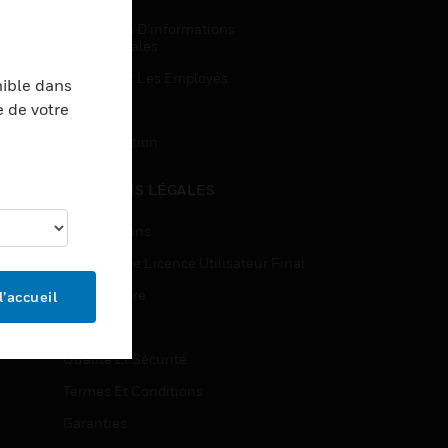
Demandes D’informations
Commerciales
Accès Pour Les Employés
nible dans
e de votre
Inscription
Désinscription
MENTIONS LÉGALES
Certifications
Contrats De Licence Utilisateur Final
Source Libre
l’accueil
Brevets
Qualité Et Sécurité
Termes Et Conditions
Garanties