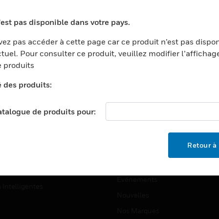
ports
Recherche De Partenaires
'est pas disponible dans votre pays.
ments Commerciaux
Formation
ez pas accéder à cette page car ce produit n’est pas dispo
centers
Assistance Technique
tuel. Pour consulter ce produit, veuillez modifier l’affichag
ation
Tutoriels De Sites Web
 produits
ernement Et Militaire
é des produits:
EMPLOIS
é
Emplois
ignement Supérieur
catalogue de produits pour:
Recherche D'emploi
llerie/Restauration
trie Et Fabrication
SOCIÉTÉ
Retour à 
ce Et Corrections
À Propos
e Au Détail
Événements
s Intelligentes
Nouvelles
Nos Marques