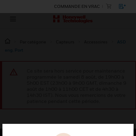
COMMANDE EN VRAC
Par catégorie
Capteurs
Accessoires
ASD
eng. Port
Ce site sera hors service pour maintenance
programmée le samedi 8 août, de 19h00 à
5h00 EST (23h00 à 9h00 GMT, dimanche 9
août de 1h00 à 11h00 CET et de 4h30 à
14h30 IST). Nous vous remercions de votre
patience pendant cette période.