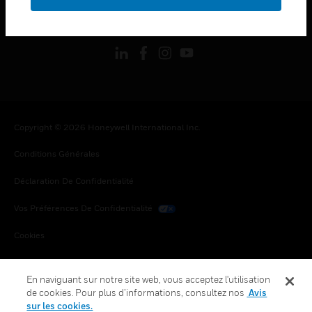
toggle view
SUIVEZ-NOUS
Copyright © 2026 Honeywell International Inc.
Conditions Générales
Déclaration De Confidentialité
Vos Préférences De Confidentialité
Cookies
Désabonnement Global
En naviguant sur notre site web, vous acceptez l'utilisation
de cookies. Pour plus d’informations, consultez nos
Avis
sur les cookies.