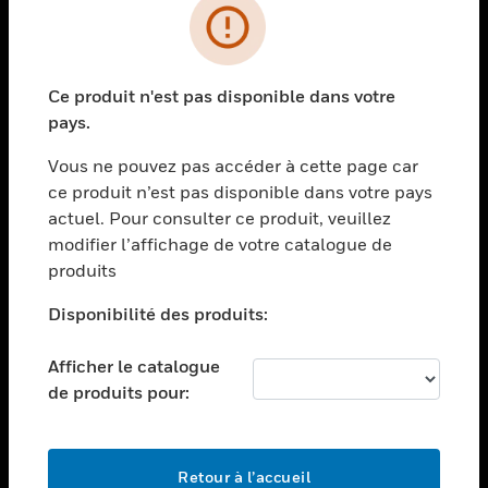
PRODUITS
toggle view
Ce produit n'est pas disponible dans votre
SOLUTIONS
pays.
toggle view
SECTEURS
Vous ne pouvez pas accéder à cette page car
ce produit n’est pas disponible dans votre pays
toggle view
actuel. Pour consulter ce produit, veuillez
ASSISTANCE
modifier l’affichage de votre catalogue de
toggle view
produits
EMPLOIS
Disponibilité des produits:
toggle view
SOCIÉTÉ
Afficher le catalogue
toggle view
de produits pour:
NOUS CONTACTER
toggle view
MENTIONS LÉGALES
Retour à l’accueil